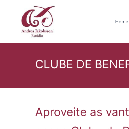
Ir
para
o
Home
conteúdo
CLUBE DE BENEF
Aproveite as van