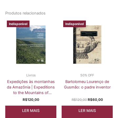
Produtos relacionados
Indisponível
Indisponível
Livros
50% OFF
Expedições às montanhas
Bartolomeu Lourenço de
da Amazônia | Expeditions
Gusmão: o padre inventor
to the Mountains of
Amazonia
R$
120,00
R$
120,00
R$
60,00
LER MAIS
LER MAIS