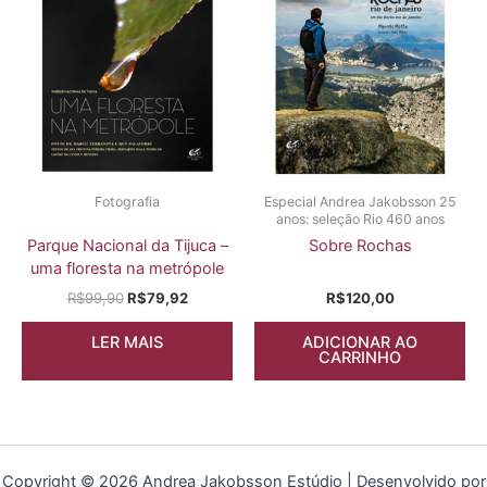
Fotografia
Especial Andrea Jakobsson 25
anos: seleção Rio 460 anos
Parque Nacional da Tijuca –
Sobre Rochas
uma floresta na metrópole
R$
99,90
R$
79,92
R$
120,00
LER MAIS
ADICIONAR AO
CARRINHO
Copyright © 2026 Andrea Jakobsson Estúdio | Desenvolvido por